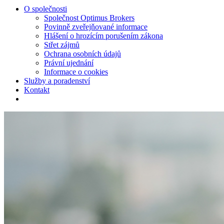
O společnosti
Společnost Optimus Brokers
Povinně zveřejňované informace
Hlášení o hrozícím porušením zákona
Střet zájmů
Ochrana osobních údajů
Právní ujednání
Informace o cookies
Služby a poradenství
Kontakt