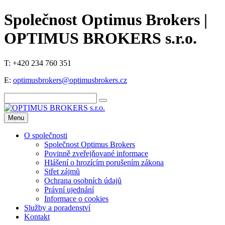
Společnost Optimus Brokers |
OPTIMUS BROKERS s.r.o.
T: +420 234 760 351
E:
optimusbrokers@optimusbrokers.cz
Menu
O společnosti
Společnost Optimus Brokers
Povinně zveřejňované informace
Hlášení o hrozícím porušením zákona
Střet zájmů
Ochrana osobních údajů
Právní ujednání
Informace o cookies
Služby a poradenství
Kontakt