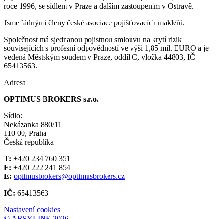
roce 1996, se sídlem v Praze a dalším zastoupením v Ostravě.
Jsme řádnými členy české asociace pojišťovacích makléřů.
Společnost má sjednanou pojistnou smlouvu na krytí rizik
souvisejících s profesní odpovědností ve výši 1,85 mil. EURO a je
vedená Městským soudem v Praze, oddíl C, vložka 44803, IČ
65413563.
Adresa
OPTIMUS BROKERS s.r.o.
Sídlo:
Nekázanka 880/11
110 00, Praha
Česká republika
T:
+420 234 760 351
F:
+420 222 241 854
E:
optimusbrokers@optimusbrokers.cz
IČ:
65413563
Nastavení cookies
© ARSYLINE 2026