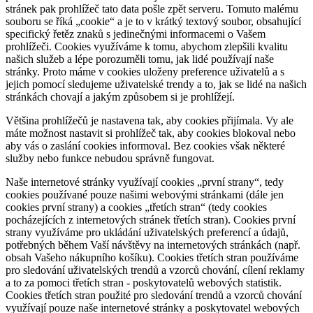
stránek pak prohlížeč tato data pošle zpět serveru. Tomuto malému
souboru se říká „cookie“ a je to v krátký textový soubor, obsahující
specifický řetěz znaků s jedinečnými informacemi o Vašem
prohlížeči. Cookies využíváme k tomu, abychom zlepšili kvalitu
našich služeb a lépe porozuměli tomu, jak lidé používají naše
stránky. Proto máme v cookies uloženy preference uživatelů a s
jejich pomocí sledujeme uživatelské trendy a to, jak se lidé na našich
stránkách chovají a jakým způsobem si je prohlížejí.
Většina prohlížečů je nastavena tak, aby cookies přijímala. Vy ale
máte možnost nastavit si prohlížeč tak, aby cookies blokoval nebo
aby vás o zaslání cookies informoval. Bez cookies však některé
služby nebo funkce nebudou správně fungovat.
Naše internetové stránky využívají cookies „první strany“, tedy
cookies používané pouze našimi webovými stránkami (dále jen
cookies první strany) a cookies „třetích stran“ (tedy cookies
pocházejících z internetových stránek třetích stran). Cookies první
strany využíváme pro ukládání uživatelských preferencí a údajů,
potřebných během Vaší návštěvy na internetových stránkách (např.
obsah Vašeho nákupního košíku). Cookies třetích stran používáme
pro sledování uživatelských trendů a vzorců chování, cílení reklamy
a to za pomoci třetích stran - poskytovatelů webových statistik.
Cookies třetích stran použité pro sledování trendů a vzorců chování
využívají pouze naše internetové stránky a poskytovatel webových