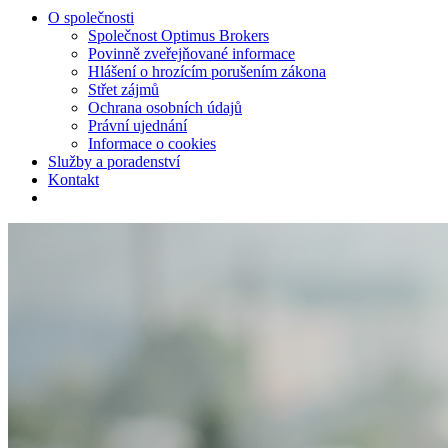
O společnosti
Společnost Optimus Brokers
Povinně zveřejňované informace
Hlášení o hrozícím porušením zákona
Střet zájmů
Ochrana osobních údajů
Právní ujednání
Informace o cookies
Služby a poradenství
Kontakt