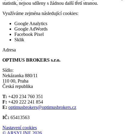
statistik, nejsou sdíleny s žádnou další třetí stranou.
Využíváme zejména následující cookies:
Google Analytics
Google AdWords
Facebook Pixel
Sklik
Adresa
OPTIMUS BROKERS s.r.o.
Sídlo:
Nekázanka 880/11
110 00, Praha
Česká republika
T:
+420 234 760 351
F:
+420 222 241 854
E:
optimusbrokers@optimusbrokers.cz
IČ:
65413563
Nastavení cookies
© ARSYLINE 2026