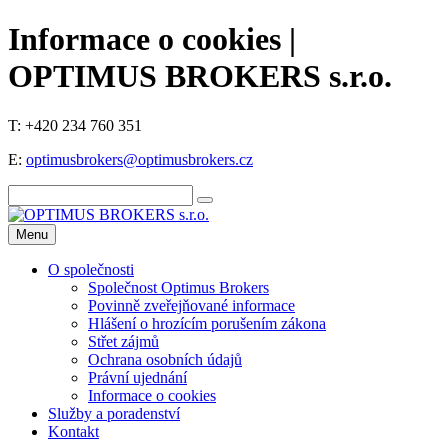
Informace o cookies |
OPTIMUS BROKERS s.r.o.
T: +420 234 760 351
E:
optimusbrokers@optimusbrokers.cz
Menu
O společnosti
Společnost Optimus Brokers
Povinně zveřejňované informace
Hlášení o hrozícím porušením zákona
Střet zájmů
Ochrana osobních údajů
Právní ujednání
Informace o cookies
Služby a poradenství
Kontakt