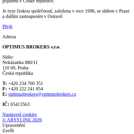
pojištění v České republice.
Je ryze českou společností, založena v roce 1996, se sídlem v Praze
a dalším zastoupením v Ostravě.
Přejít
Adresa
OPTIMUS BROKERS s.r.o.
Sídlo:
Nekázanka 880/11
110 00, Praha
Česká republika
T:
+420 234 760 351
F:
+420 222 241 854
E:
optimusbrokers@optimusbrokers.cz
IČ:
65413563
Nastavení cookies
© ARSYLINE 2026
Upozornění
Zavřít